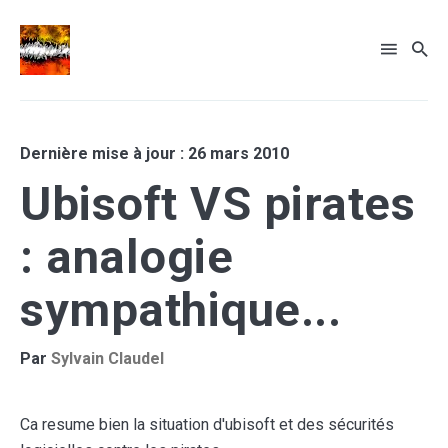
Rechercher
sur
Dernière mise à jour : 26 mars 2010
le
... sinon recherche par tags
Ubisoft VS pirates
blog
: analogie
sympathique...
Par
Sylvain Claudel
Ca resume bien la situation d'ubisoft et des sécurités