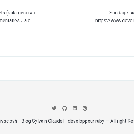
ls (rails generate
Sondage sur
ntaires / à c...
https://www.deve
rivsc.ovh - Blog Sylvain Claudel - développeur ruby
— All right R