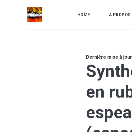
HOME
A PROPOS 
Dernière mise à jour
Recher
Synth
sur
le
... sino
blog
en ru
espea