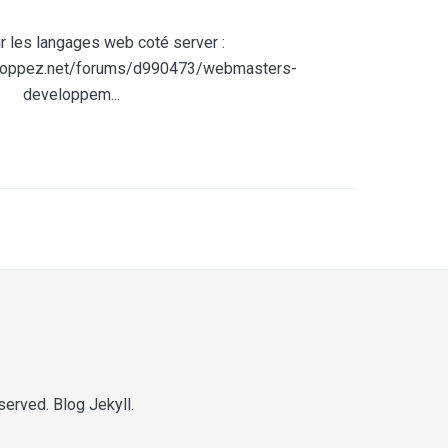
 les langages web coté server :
loppez.net/forums/d990473/webmasters-
developpem...
eserved. Blog
Jekyll
.