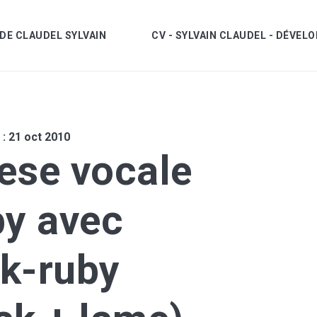
DE CLAUDEL SYLVAIN
CV - SYLVAIN CLAUDEL - DÉVE
 : 21 oct 2010
cher
ese vocale
n recherche par tags
by avec
k-ruby