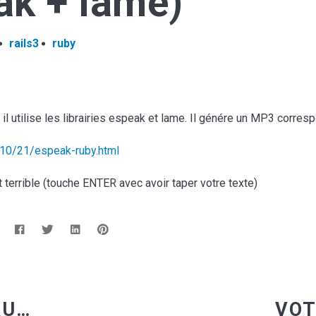
ak + lame)
rails3
ruby
 il utilise les librairies espeak et lame. Il génére un MP3 corresp
/10/21/espeak-ruby.html
terrible (touche ENTER avec avoir taper votre texte)
:
TUTORIAL RUBYONRAILS 3 - PARTIE 2 - CRÉATION DES MODELS (RAILS GENERATE MODEL)