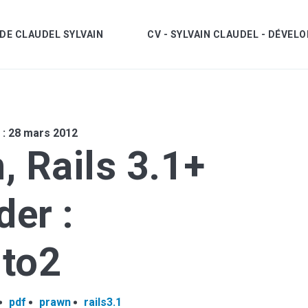
DE CLAUDEL SYLVAIN
CV - SYLVAIN CLAUDEL - DÉVE
 : 28 mars 2012
cher
, Rails 3.1+
n recherche par tags
der :
to2
pdf
prawn
rails3.1