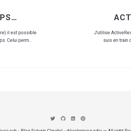
GOOGLE MAPS AVEC UNE APPLICATION RUBYONRAILS : LE GEM QUI GEOCODE !
re) il est possible
J'utilise ActiveR
s. Celui perm...
suis en train d
rivsc.ovh - Blog Sylvain Claudel - développeur ruby
— All right R