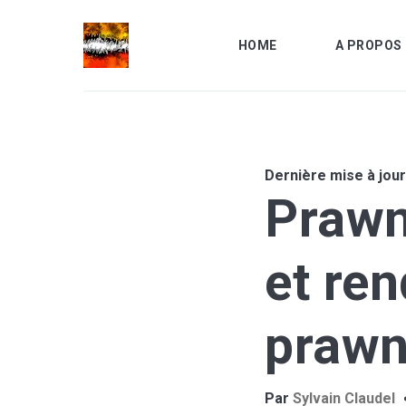
HOME
A PROPOS 
Dernière mise à jour
Recher
Prawn
sur
le
... sino
blog
et ren
prawn
Par
Sylvain Claudel