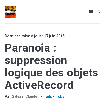
Rechercher
Dernière mise à jour : 17 juin 2015
sur
le
Paranoia :
... sinon recherche par tags
blog
suppression
logique des objets
ActiveRecord
Par
Sylvain Claudel
rails
ruby