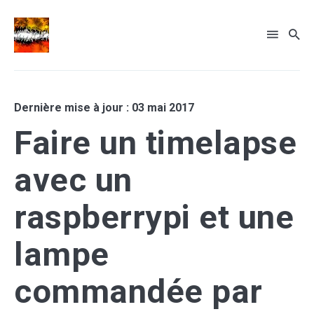
Dernière mise à jour : 03 mai 2017
Faire un timelapse
Rechercher
avec un
sur
le
... sinon recherche par tags
raspberrypi et une
blog
lampe
commandée par