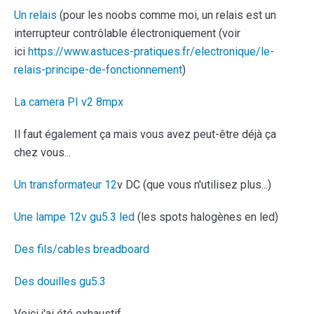
Un relais
(pour les noobs comme moi, un relais est un
interrupteur contrôlable électroniquement (voir
ici
https://www.astuces-pratiques.fr/electronique/le-
relais-principe-de-fonctionnement
)
La camera PI v2 8mpx
Il faut également ça mais vous avez peut-être déjà ça
chez vous...
Un transformateur 12
v DC (que vous n'utilisez plus...)
Une lampe 12v gu5.3 led
(les spots halogènes en led)
Des fils/cables breadboard
Des douilles gu5.3
Voici j'ai été exhaustif...