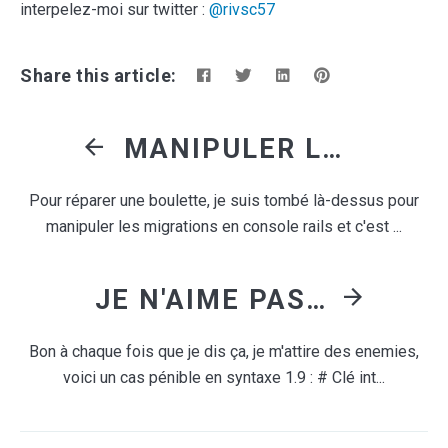
interpelez-moi sur twitter :
@rivsc57
Share this article:
MANIPULER LES MIGRATIONS SCHEMAMIGRATIONS DANS UNE CONSOLE RAILS [RAILS 4 / 5]
Pour réparer une boulette, je suis tombé là-dessus pour
manipuler les migrations en console rails et c'est ...
JE N'AIME PAS LA SYNTAXE HASH RUBY 1.9+
Bon à chaque fois que je dis ça, je m'attire des enemies,
voici un cas pénible en syntaxe 1.9 : # Clé int...