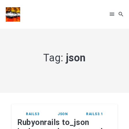
Rechercher
sur
Tag:
json
le
... sinon recherche par tags
blog
RAILS3
JSON
RAILS3.1
Rubyonrails to_json