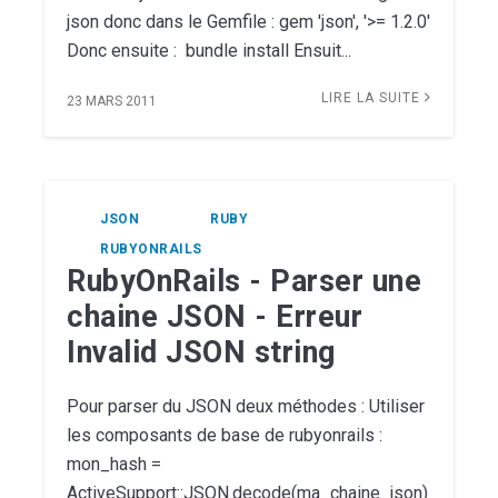
json donc dans le Gemfile : gem 'json', '>= 1.2.0'
Donc ensuite : bundle install Ensuit...
LIRE LA SUITE
23 MARS 2011
JSON
RUBY
RUBYONRAILS
RubyOnRails - Parser une
chaine JSON - Erreur
Invalid JSON string
Pour parser du JSON deux méthodes : Utiliser
les composants de base de rubyonrails :
mon_hash =
ActiveSupport::JSON.decode(ma_chaine_json)