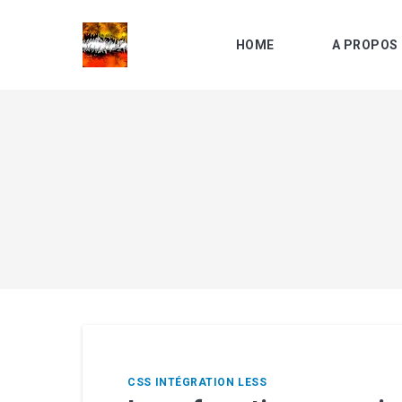
HOME
A PROPOS 
Recher
sur
le
... sino
blog
CSS
INTÉGRATION
LESS