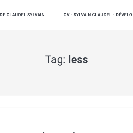
DE CLAUDEL SYLVAIN
CV - SYLVAIN CLAUDEL - DÉVE
cher
Tag:
less
n recherche par tags