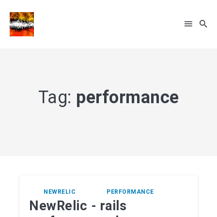
Rechercher
sur
le
... sinon recherche par tags
Tag:
performance
blog
NEWRELIC
PERFORMANCE
NewRelic - rails