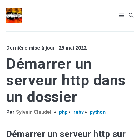
Rechercher
Dernière mise à jour : 25 mai 2022
sur
Démarrer un
le
... sinon recherche par tags
blog
serveur http dans
un dossier
Par
Sylvain Claudel
php
ruby
python
Démarrer un serveur http sur