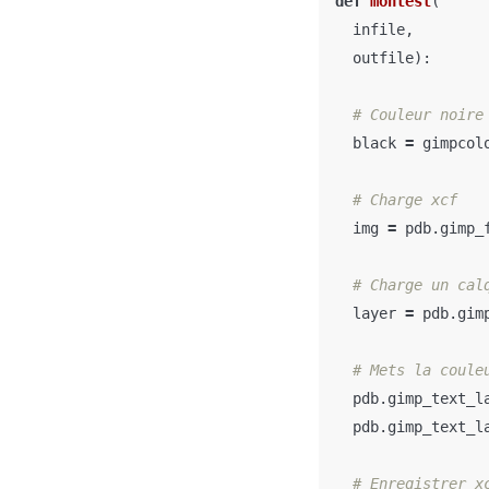
def
montest
(
infile
,
outfile
):
black
=
gimpcol
img
=
pdb
.
gimp_
layer
=
pdb
.
gim
pdb
.
gimp_text_l
pdb
.
gimp_text_l