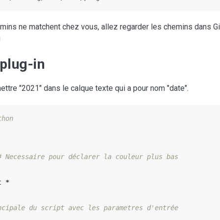
emins ne matchent chez vous, allez regarder les chemins dans G
!
plug-in
ttre "2021" dans le calque texte qui a pour nom "date".
hon

t
*