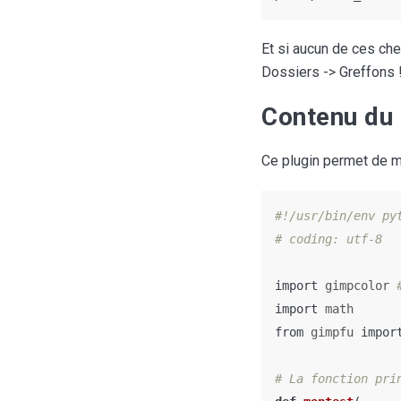
Et si aucun de ces ch
Dossiers -> Greffons 
Contenu du 
Ce plugin permet de me
#!/usr/bin/env pyt
import
gimpcolor
import
math
from
gimpfu
impor