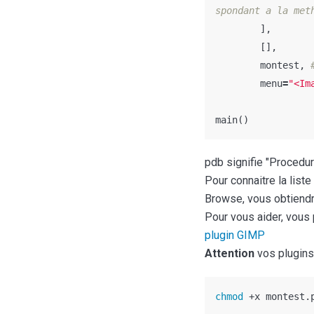
],
[],
montest
,
menu
=
"<Im
main
()
pdb signifie "Procedur
Pour connaitre la list
Browse, vous obtiendre
Pour vous aider, vous 
plugin GIMP
Attention
vos plugins
chmod
 +x montest.