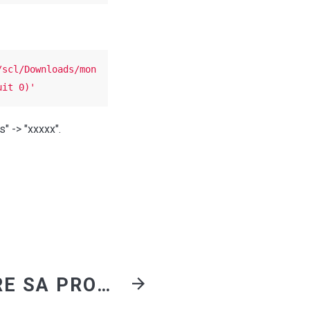
/scl/Downloads/mon
uit 0)'
" -> "xxxxx".
FAIRE SA PROPRE CARTE AVEC TILEMILL CARTOCSS ET OPENSTREETMAP