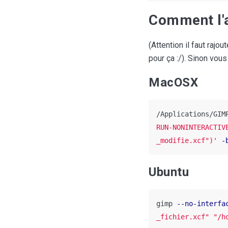
Comment l'
(Attention il faut rajo
pour ça :/). Sinon vous
MacOSX
/Applications/GIM
RUN-NONINTERACTIV
_modifie.xcf")'
-
Ubuntu
gimp 
--no-interfa
_fichier.xcf" "/h