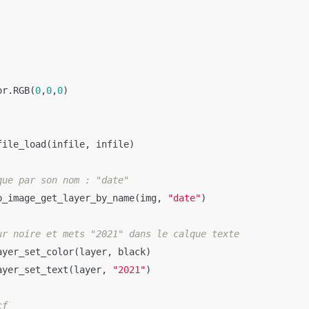
or
.
RGB
(
0
,
0
,
0
)
file_load
(
infile
,
infile
)
p_image_get_layer_by_name
(
img
,
"date"
)
ayer_set_color
(
layer
,
black
)
ayer_set_text
(
layer
,
"2021"
)