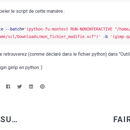
peler le script de cette manière :
ce
--batch
=
'(python-fu-montest RUN-NONINTERACTIVE "/home
ome/scl/Downloads/mon_fichier_modifie.xcf")'
-b
'(gimp-q
le retrouverez (comme déclaré dans le fichier python) dans "Outils
ugin gimp en python :)
:
UTILISER VISUAL STUDIO CODE POUR DÉVELOPPEUR RUBYONRAILS