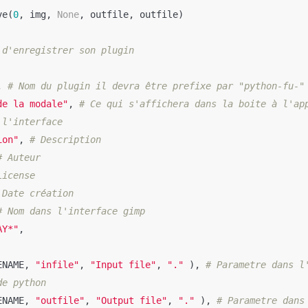
ve
(
0
,
img
,
None
,
outfile
,
outfile
)
,
de la modale"
,
# Ce qui s'affichera dans la boite à l'ap
ion"
,
AY*"
,
ENAME
,
"infile"
,
"Input file"
,
"."
),
# Parametre dans l
ENAME
,
"outfile"
,
"Output file"
,
"."
),
# Parametre dans