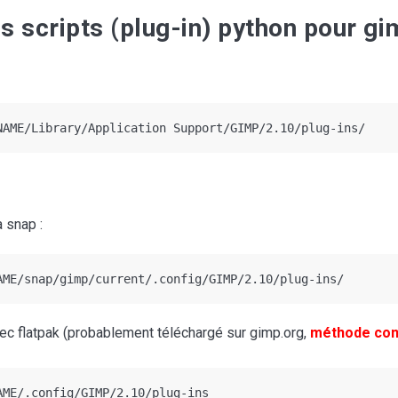
es scripts (plug-in) python pour gi
NAME/Library/Application Support/GIMP/2.10/plug-ins/
a snap :
AME/snap/gimp/current/.config/GIMP/2.10/plug-ins/
vec flatpak (probablement téléchargé sur gimp.org,
méthode cons
AME/.config/GIMP/2.10/plug-ins