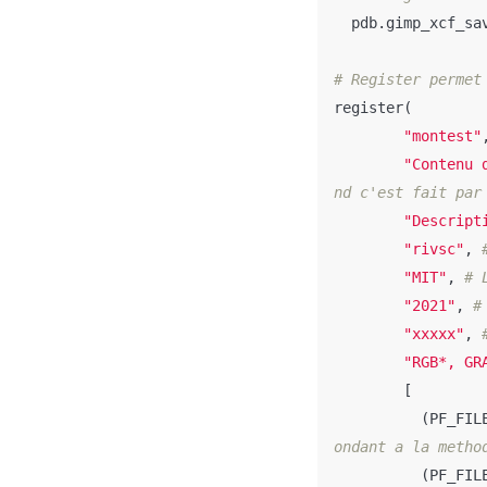
pdb
.
gimp_xcf_sa
register
(
"montest"
"Contenu 
"Descript
"rivsc"
,
"MIT"
,
"2021"
,
"xxxxx"
,
"RGB*, GR
[
(
PF_FIL
(
PF_FIL