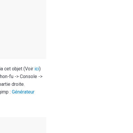
a cet objet (Voir
ici
)
thon-fu -> Console ->
artie droite.
gimp :
Générateur