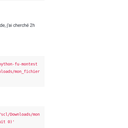
de, j'ai cherché 2h
python-fu-montest 
nloads/mon_fichier
/scl/Downloads/mon
uit 0)'