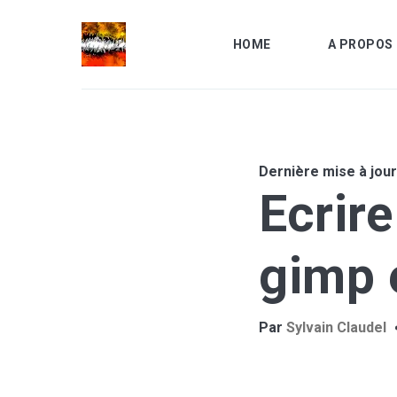
HOME
A PROPOS 
Dernière mise à jour
Ecrire
Recher
gimp 
sur
le
... sino
blog
Par
Sylvain Claudel