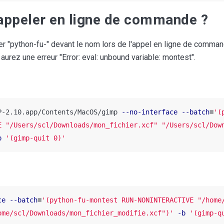
appeler en ligne de commande ?
uter "python-fu-" devant le nom lors de l'appel en ligne de comman
 aurez une erreur "Error: eval: unbound variable: montest".
P-2.10.app/Contents/MacOS/gimp 
--no-interface
--batch
=
'(
E "/Users/scl/Downloads/mon_fichier.xcf" "/Users/scl/Dow
b
'(gimp-quit 0)'
ce
--batch
=
'(python-fu-montest RUN-NONINTERACTIVE "/home
ome/scl/Downloads/mon_fichier_modifie.xcf")'
-b
'(gimp-q