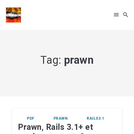
Rechercher
sur
Tag:
prawn
le
... sinon recherche par tags
blog
PDF
PRAWN
RAILS3.1
Prawn, Rails 3.1+ et