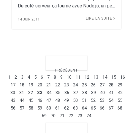
Du coté serveur ça tourne avec Node.js, un pe...
LIRE LA SUITE
14 JUIN 2011
PRÉCÉDENT
1
2
3
4
5
6
7
8
9
10
11
12
13
14
15
16
17
18
19
20
21
22
23
24
25
26
27
28
29
30
31
32
33
34
35
36
37
38
39
40
41
42
43
44
45
46
47
48
49
50
51
52
53
54
55
56
57
58
59
60
61
62
63
64
65
66
67
68
69
70
71
72
73
74