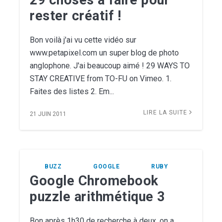
29 choses à faire pour
rester créatif !
Bon voilà j'ai vu cette vidéo sur
www.petapixel.com un super blog de photo
anglophone. J'ai beaucoup aimé ! 29 WAYS TO
STAY CREATIVE from TO-FU on Vimeo. 1.
Faites des listes 2. Em...
LIRE LA SUITE
21 JUIN 2011
BUZZ
GOOGLE
RUBY
Google Chromebook
puzzle arithmétique 3
Bon après 1h30 de recherche à deux, on a