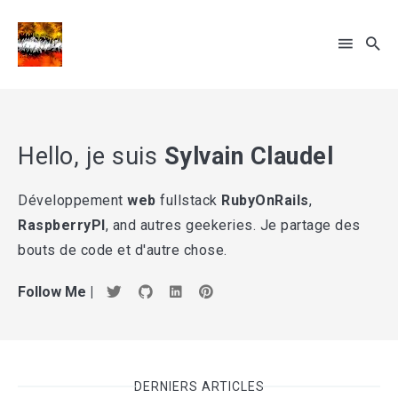
Rechercher
Hello, je suis
Sylvain Claudel
sur
le
Développement
web
fullstack
RubyOnRails
,
... sinon recherche par tags
blog
RaspberryPI
, and autres geekeries. Je partage des
bouts de code et d'autre chose.
Follow Me |
DERNIERS ARTICLES