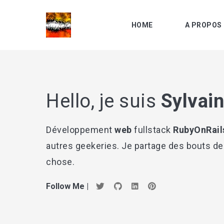
HOME
A PROPOS 
Hello, je suis
Sylvain
Recher
sur
Développement
web
fullstack
RubyOnRail
le
... sino
autres geekeries. Je partage des bouts de
blog
chose.
Follow Me |