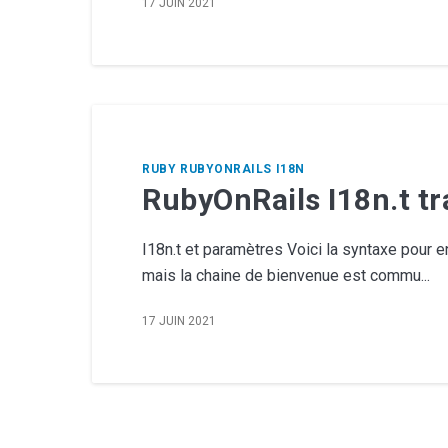
17 JUIN 2021
RUBY
RUBYONRAILS
I18N
RubyOnRails I18n.t t
I18n.t et paramètres Voici la syntaxe pour
mais la chaine de bienvenue est commu...
17 JUIN 2021