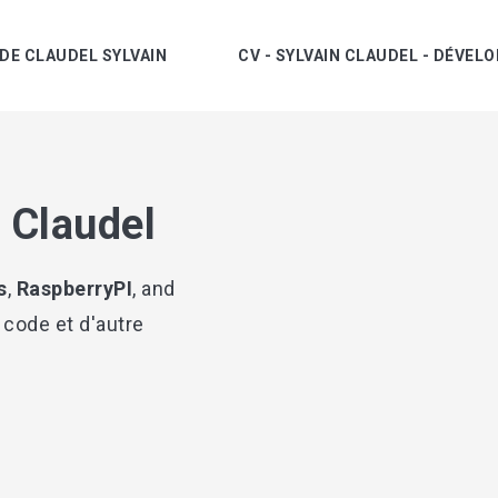
DE CLAUDEL SYLVAIN
CV - SYLVAIN CLAUDEL - DÉVE
 Claudel
cher
s
,
RaspberryPI
, and
n recherche par tags
 code et d'autre