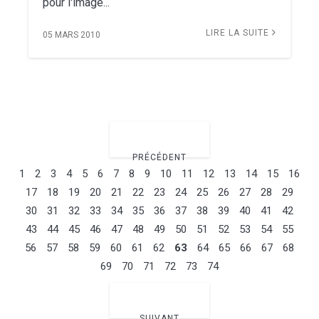
pour l'image...
LIRE LA SUITE
05 MARS 2010
PRÉCÉDENT
1
2
3
4
5
6
7
8
9
10
11
12
13
14
15
16
17
18
19
20
21
22
23
24
25
26
27
28
29
30
31
32
33
34
35
36
37
38
39
40
41
42
43
44
45
46
47
48
49
50
51
52
53
54
55
56
57
58
59
60
61
62
63
64
65
66
67
68
69
70
71
72
73
74
SUIVANT