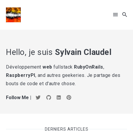
Rechercher
Hello, je suis
Sylvain Claudel
sur
le
Développement
web
fullstack
RubyOnRails
,
... sinon recherche par tags
blog
RaspberryPI
, and autres geekeries. Je partage des
bouts de code et d'autre chose.
Follow Me |
DERNIERS ARTICLES