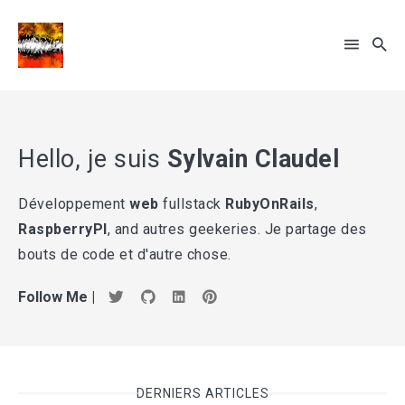
Hello, je suis
Sylvain Claudel
Rechercher
sur
le
Développement
web
fullstack
RubyOnRails
,
... sinon recherche par tags
blog
RaspberryPI
, and autres geekeries. Je partage des
bouts de code et d'autre chose.
Follow Me |
DERNIERS ARTICLES